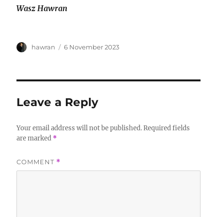
Wasz Hawran
Author
Posted
hawran
6 November 2023
on
Leave a Reply
Your email address will not be published.
Required fields
are marked
*
COMMENT
*