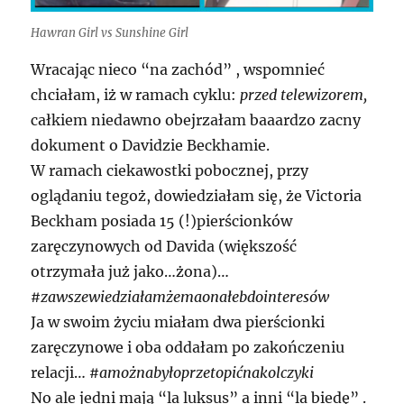
Hawran Girl vs Sunshine Girl
Wracając nieco “na zachód” , wspomnieć
chciałam, iż w ramach cyklu:
przed telewizorem,
całkiem niedawno obejrzałam baaardzo zacny
dokument o Davidzie Beckhamie.
W ramach ciekawostki pobocznej, przy
oglądaniu tegoż, dowiedziałam się, że Victoria
Beckham posiada 15 (!)pierścionków
zaręczynowych od Davida (większość
otrzymała już jako…żona)…
#zawszewiedziałamżemaonałebdointeresów
Ja w swoim życiu miałam dwa pierścionki
zaręczynowe i oba oddałam po zakończeniu
relacji…
#amożnabyłoprzetopićnakolczyki
No ale jedni mają “la luksus” a inni “la biedę” .