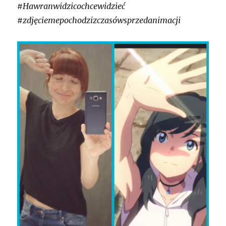
#Hawranwidzicochcewidzieć
#zdjęciemepochodzizczasówsprzedanimacji