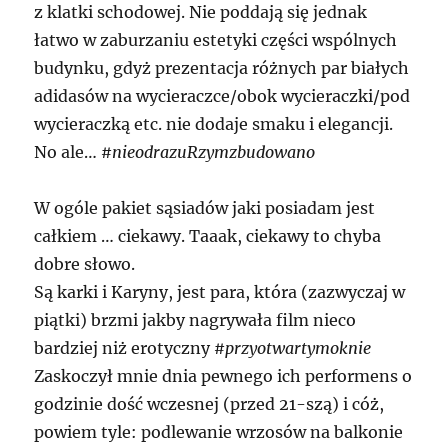
z klatki schodowej. Nie poddają się jednak
łatwo w zaburzaniu estetyki części wspólnych
budynku, gdyż prezentacja różnych par białych
adidasów na wycieraczce/obok wycieraczki/pod
wycieraczką etc. nie dodaje smaku i elegancji.
No ale…
#nieodrazuRzymzbudowano
W ogóle pakiet sąsiadów jaki posiadam jest
całkiem … ciekawy. Taaak, ciekawy to chyba
dobre słowo.
Są karki i Karyny, jest para, która (zazwyczaj w
piątki) brzmi jakby nagrywała film nieco
bardziej niż erotyczny
#przyotwartymoknie
Zaskoczył mnie dnia pewnego ich performens o
godzinie dość wczesnej (przed 21-szą) i cóż,
powiem tyle: podlewanie wrzosów na balkonie