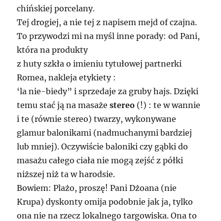
chińskiej porcelany.
Tej drogiej, a nie tej z napisem mejd of czajna.
To przywodzi mi na myśl inne porady: od Pani,
która na produkty
z huty szkła o imieniu tytułowej partnerki
Romea, nakleja etykiety :
‘la nie-biedy” i sprzedaje za gruby hajs. Dzięki
temu stać ją na masaże
stereo
(!) : te w wannie
i te (równie stereo) twarzy, wykonywane
glamur balonikami (nadmuchanymi bardziej
lub mniej). Oczywiście baloniki czy gąbki do
masażu całego ciała nie mogą zejść z półki
niższej niż ta w harodsie.
Bowiem: Plażo, proszę! Pani Dżoana (nie
Krupa) dyskonty omija podobnie jak ja, tylko
ona nie na rzecz lokalnego targowiska. Ona to