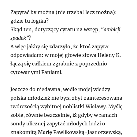
Zapytać by można (nie trzeba! lecz można):
gdzie tu logika?
Skąd ten, dotyczący cytatu na wstęp,
“ambicji
spadek”
?
A więc jakby się zdarzyło, że ktoś zapyta:
odpowiadam: w mojej głowie słowa Heleny K.
łączą się całkiem zgrabnie z poprzednio
cytowanymi Paniami.
Jeszcze do niedawna, wedle mojej wiedzy,
polska młodzież nie była zbyt zainteresowana
twórczością wybitnej noblistki Wisławy. Myślę
sobie, równie bezczelnie, iż gdyby w ramach
sondy ulicznej zapytać młodych ludzi o
znakomitą Marię Pawlikowską-Jasnorzewską,