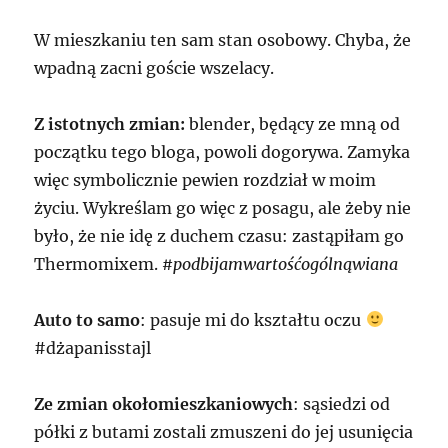
W mieszkaniu ten sam stan osobowy. Chyba, że
wpadną zacni goście wszelacy.
Z istotnych zmian:
blender, będący ze mną od
początku tego bloga, powoli dogorywa. Zamyka
więc symbolicznie pewien rozdział w moim
życiu. Wykreślam go więc z posagu, ale żeby nie
było, że nie idę z duchem czasu: zastąpiłam go
Thermomixem.
#podbijamwartośćogólnąwiana
Auto to samo
: pasuje mi do kształtu oczu
#dżapanisstajl
Ze zmian okołomieszkaniowych
: sąsiedzi od
półki z butami zostali zmuszeni do jej usunięcia