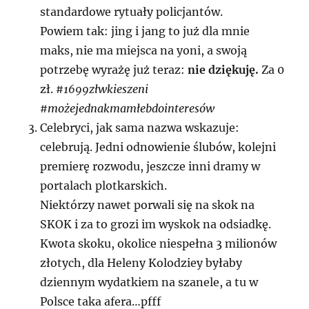
standardowe rytuały policjantów.
Powiem tak: jing i jang to już dla mnie
maks, nie ma miejsca na yoni, a swoją
potrzebę wyrażę już teraz:
nie dziękuję.
Za 0
zł.
#1699złwkieszeni
#możejednakmamłebdointeresów
Celebryci, jak sama nazwa wskazuje:
celebrują. Jedni odnowienie ślubów, kolejni
premierę rozwodu, jeszcze inni dramy w
portalach plotkarskich.
Niektórzy nawet porwali się na skok na
SKOK i za to grozi im wyskok na odsiadkę.
Kwota skoku, okolice niespełna 3 milionów
złotych, dla Heleny Kolodziey byłaby
dziennym wydatkiem na szanele, a tu w
Polsce taka afera…pfff