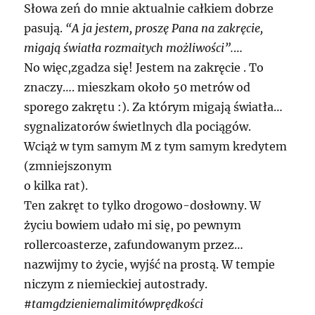
Słowa zeń do mnie aktualnie całkiem dobrze
pasują.
“A ja jestem, proszę Pana na zakręcie,
migają światła rozmaitych możliwości”.
…
No więc,zgadza się! Jestem na zakręcie . To
znaczy…. mieszkam około 50 metrów od
sporego zakrętu :). Za którym migają światła…
sygnalizatorów świetlnych dla pociągów.
Wciąż w tym samym M z tym samym kredytem
(zmniejszonym
o kilka rat).
Ten zakręt to tylko drogowo-dosłowny. W
życiu bowiem udało mi się, po pewnym
rollercoasterze, zafundowanym przez…
nazwijmy to życie, wyjść na prostą. W tempie
niczym z niemieckiej autostrady.
#tamgdzieniemalimitówprędkości