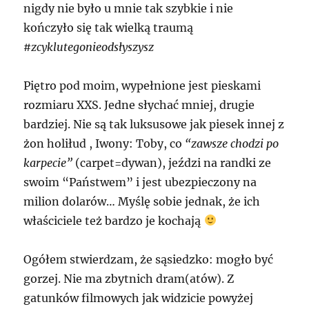
nigdy nie było u mnie tak szybkie i nie
kończyło się tak wielką traumą
#zcyklutegonieodsłyszysz
Piętro pod moim, wypełnione jest pieskami
rozmiaru XXS. Jedne słychać mniej, drugie
bardziej. Nie są tak luksusowe jak piesek innej z
żon holiłud , Iwony: Toby, co
“zawsze chodzi po
karpecie”
(carpet=dywan), jeździ na randki ze
swoim “Państwem” i jest ubezpieczony na
milion dolarów… Myślę sobie jednak, że ich
właściciele też bardzo je kochają
Ogółem stwierdzam, że sąsiedzko: mogło być
gorzej. Nie ma zbytnich dram(atów). Z
gatunków filmowych jak widzicie powyżej