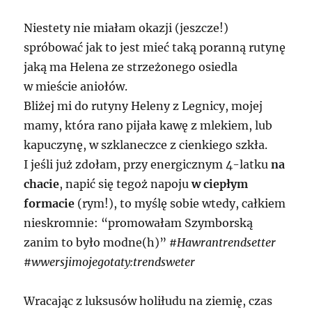
Niestety nie miałam okazji (jeszcze!)
spróbować jak to jest mieć taką poranną rutynę
jaką ma Helena ze strzeżonego osiedla
w mieście aniołów.
Bliżej mi do rutyny Heleny z Legnicy, mojej
mamy, która rano pijała kawę z mlekiem, lub
kapuczynę, w szklaneczce z cienkiego szkła.
I jeśli już zdołam, przy energicznym 4-latku
na
chacie
, napić się tegoż napoju
w ciepłym
formacie
(rym!), to myślę sobie wtedy, całkiem
nieskromnie: “promowałam Szymborską
zanim to było modne(h)”
#Hawrantrendsetter
#wwersjimojegotaty:trendsweter
Wracając z luksusów holiłudu na ziemię, czas