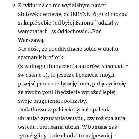
Z cyklu: na co nie wydałabym nawet
złotówki: w necie, za JEDYNE 1699 zł można
zakupić sobie (od byłej Barona,) udział w
warsztatach…w
Oddechowie…Pod
Warszawą.
Nie dość, że pooddychacie sobie w duchu
szamanik brefłork
(z wolnego tłumaczenia autorów:
shamanic =
świadome
…), to jeszcze będziecie mogli
przejść przez medytację łona, połączycie się
ze swoim yoni i będziecie wyrażać lepiej
swoje pragnienia i potrzeby.
Dodatkowo w pakiecie rytuał spalenia
ubrania i zrzucania wstydu, czy też spalania
wstydu i zrzucania ubrań. W bonusie zaś
rytuał gliny. I nie chodzi tu najpewniej o