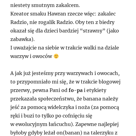
niestety smutnym zakalcem.
Kreator smaku Hawran rzecze więc: zakalec
Radzio, nie rogalik Radzio. Oby ten z biedry
okazał się dla dzieci bardziej “strawny” (jako
zabawka).
I uważajcie na siebie w trakcie walki na dziale
warzyw i owoców
A jak już jesteśmy przy warzywach i owocach,
to przypomniało mi się, że w trakcie blogowej
przerwy, pewna Pani od
fo-pa
i etykiety
przekazała społeczeństwu, że banana należy
jeść za pomocą widelczyka i noża (za pomocą
ręki i buzi to tylko po cofnięciu się
w ewolucyjnym łańcuchu). Zapewne najlepiej
byłoby gdyby leżał on(banan) na talerzyku z