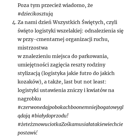
Poza tym przecież wiadomo, że
#dziecikosztują
Za nami dzień Wszystkich Świętych, czyli
święto logistyki wszelakiej: odnalezienia się
w przy-cmentarnej organizacji ruchu,
mistrzostwa
w znalezieniu miejsca do parkowania,
umiejętności zagięcia reszty rodziny
stylizacją (logistyka jakie futro do jakich
kozaków), a także, last but not least:
logistyki ustawienia zniczy i kwiatów na
nagrobku
#czerwonedajpobokachboonemniejbogatowygl
ądają #białydoprzodu!
#żeteżznowuciotkaZośkamusiałatakiewiechcie
postawić