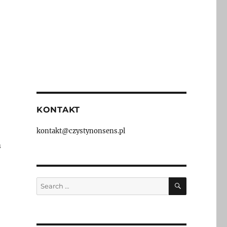
KONTAKT
kontakt@czystynonsens.pl
m
SEARCH
Search
for: