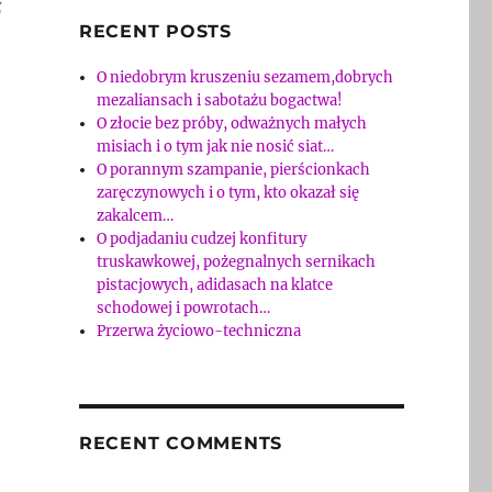
z
RECENT POSTS
O niedobrym kruszeniu sezamem,dobrych
mezaliansach i sabotażu bogactwa!
O złocie bez próby, odważnych małych
misiach i o tym jak nie nosić siat…
O porannym szampanie, pierścionkach
zaręczynowych i o tym, kto okazał się
zakalcem…
O podjadaniu cudzej konfitury
truskawkowej, pożegnalnych sernikach
pistacjowych, adidasach na klatce
schodowej i powrotach…
Przerwa życiowo-techniczna
RECENT COMMENTS