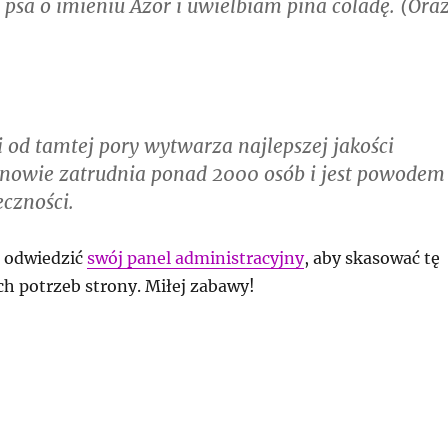
a o imieniu Azor i uwielbiam piña coladę. (Ora
 od tamtej pory wytwarza najlepszej jakości
anowie zatrudnia ponad 2000 osób i jest powodem
eczności.
 odwiedzić
swój panel administracyjny
, aby skasować tę
h potrzeb strony. Miłej zabawy!