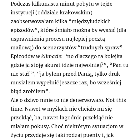
Podczas kilkunastu minut pobytu w tejże
instytucji (oddziale krakowskim)
zaobserwowałam kilka “międzyludzkich
epizodów”, które śmiało można by wysłać (dla
usprawnienia procesu najlepiej pocztą
mailową) do scenarzystów “trudnych spraw”.
Epizodów
w klimacie
: “no dlaczego ta kolejka
gdzie ja stoję akurat idzie najwolniej?”, “Pan tu
nie stał!”, “ja byłem przed Panią, tylko druk
musiałem wypełnić jeszcze raz, bo wcześniej
błąd zrobiłem”.
Ale o dziwo mnie to nie denerwowało. Not this
time. Nawet w myślach nie chciało mi się
przekląć, ba, nawet łagodnie przekląć nie
miałam pokusy. Choć niektórym sytuacjom w
życiu przydaje się taki rodzaj puenty i, jak