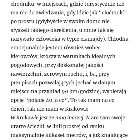
chodniku, w miejscach, gdzie turystycznie nie
ma nic do zwiedzania, gdy idzie jak “ciućmok”
po prostu (gdybyście w swoim domu nie
słyszeli takiego określenia, u mnie tak się
nazywało człowieka w typie ciamajdy). Chłodna
emocjonalnie jestem również wobec
kierowców, którzy w warunkach idealnych
pogodowych, przy doskonałej jakości
nawierzchni, zerowym ruchu, i, ba, przy
przepisach pozwalających jechać w danym
miejscu na przykład 90 km/godzinę, wybierają
opcję “pojadę 40, a co”. To tak mam na co
dzień, tak nie mam w Krakowie.
W Krakowie jest ze mną inaczej.
Mam tam swoje
utarte ścieżki, w linii prostej od rynku
maksymalnie kilkaset metrów, a już znajdujące