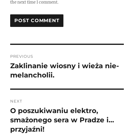
the next time I comment.
Post
PREVIOUS
navigation
Zaklinanie wiosny i wieża nie-
Previous
post:
melancholii.
NEXT
O poszukiwaniu elektro,
Next
post:
smażonego sera w Pradze i…
przyjaźni!