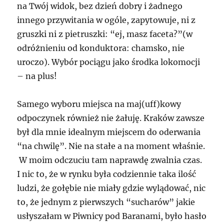
na Twój widok, bez dzień dobry i żadnego
innego przywitania w ogóle, zapytowuje, ni z
gruszki ni z pietruszki: “ej, masz faceta?”(w
odróżnieniu od konduktora: chamsko, nie
uroczo). Wybór pociągu jako środka lokomocji
– na plus!
Samego wyboru miejsca na maj(uff)kowy
odpoczynek również nie żałuję. Kraków zawsze
był dla mnie idealnym miejscem do oderwania
“na chwilę”. Nie na stałe a na moment właśnie.
W moim odczuciu tam naprawdę zwalnia czas.
I nic to, że w rynku była codziennie taka ilość
ludzi, że gołębie nie miały gdzie wylądować, nic
to, że jednym z pierwszych “sucharów” jakie
usłyszałam w Piwnicy pod Baranami, było hasło