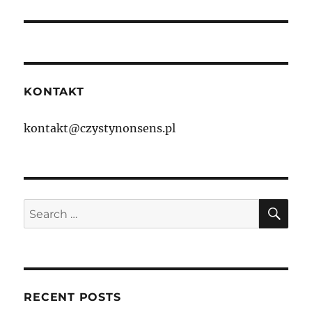
KONTAKT
kontakt@czystynonsens.pl
SE
Search
for:
RECENT POSTS