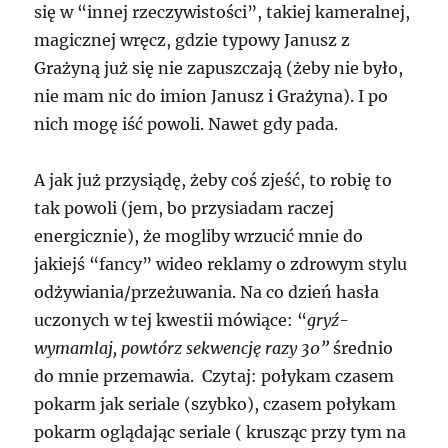
się w “innej rzeczywistości”, takiej kameralnej,
magicznej wręcz, gdzie typowy Janusz z
Grażyną już się nie zapuszczają (żeby nie było,
nie mam nic do imion Janusz i Grażyna). I po
nich mogę iść powoli. Nawet gdy pada.
A jak już przysiądę, żeby coś zjeść, to robię to
tak powoli (jem, bo przysiadam raczej
energicznie), że mogliby wrzucić mnie do
jakiejś “fancy” wideo reklamy o zdrowym stylu
odżywiania/przeżuwania. Na co dzień hasła
uczonych w tej kwestii mówiące: “
gryź-
wymamlaj, powtórz sekwencję razy 30”
średnio
do mnie przemawia. Czytaj: połykam czasem
pokarm jak seriale (szybko), czasem połykam
pokarm oglądając seriale ( krusząc przy tym na