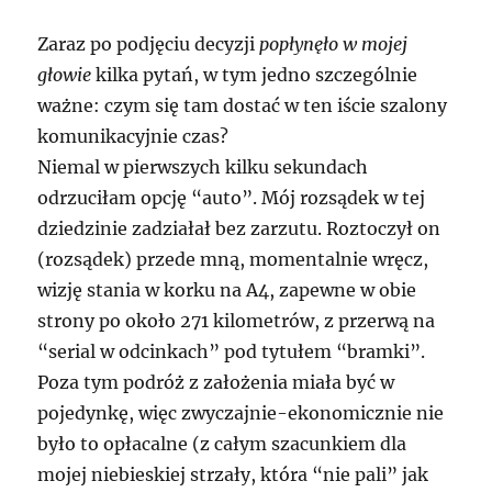
Zaraz po podjęciu decyzji
popłynęło w mojej
głowie
kilka pytań, w tym jedno szczególnie
ważne: czym się tam dostać w ten iście szalony
komunikacyjnie czas?
Niemal w pierwszych kilku sekundach
odrzuciłam opcję “auto”. Mój rozsądek w tej
dziedzinie zadziałał bez zarzutu. Roztoczył on
(rozsądek) przede mną, momentalnie wręcz,
wizję stania w korku na A4, zapewne w obie
strony po około 271 kilometrów, z przerwą na
“serial w odcinkach” pod tytułem “bramki”.
Poza tym podróż z założenia miała być w
pojedynkę, więc zwyczajnie-ekonomicznie nie
było to opłacalne (z całym szacunkiem dla
mojej niebieskiej strzały, która “nie pali” jak