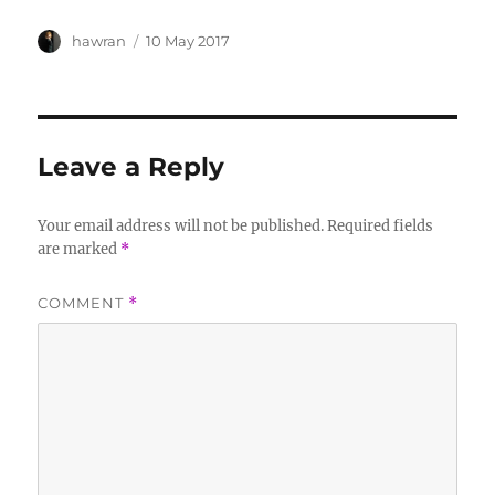
Author
Posted
hawran
10 May 2017
on
Leave a Reply
Your email address will not be published.
Required fields
are marked
*
COMMENT
*