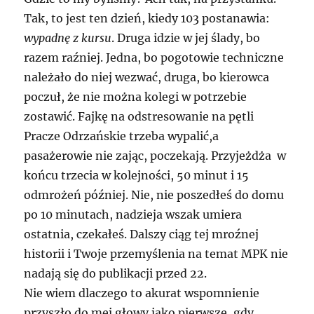
Tak, to jest ten dzień, kiedy 103 postanawia:
wypadnę z kursu
. Druga idzie w jej ślady, bo
razem raźniej. Jedna, bo pogotowie techniczne
należało do niej wezwać, druga, bo kierowca
poczuł, że nie można kolegi w potrzebie
zostawić. Fajkę na odstresowanie na pętli
Pracze Odrzańskie trzeba wypalić,a
pasażerowie nie zając, poczekają. Przyjeżdża w
końcu trzecia w kolejności, 50 minut i 15
odmrożeń później. Nie, nie poszedłeś do domu
po 10 minutach, nadzieja wszak umiera
ostatnia, czekałeś. Dalszy ciąg tej mroźnej
historii i Twoje przemyślenia na temat MPK nie
nadają się do publikacji przed 22.
Nie wiem dlaczego to akurat wspomnienie
przyszło do mej głowy jako pierwsze, gdy