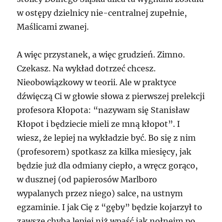
w ostępy dzielnicy nie-centralnej zupełnie,
Maślicami zwanej.
A więc przystanek, a więc grudzień. Zimno.
Czekasz. Na wykład dotrzeć chcesz.
Nieobowiązkowy w teorii. Ale w praktyce
dźwięczą Ci w głowie słowa z pierwszej prelekcji
profesora Kłopota: “nazywam się Stanisław
Kłopot i będziecie mieli ze mną kłopot”. I
wiesz, że lepiej na wykładzie być. Bo się z nim
(profesorem) spotkasz za kilka miesięcy, jak
będzie już dla odmiany ciepło, a wręcz gorąco,
w dusznej (od papierosów Marlboro
wypalanych przez niego) salce, na ustnym
egzaminie. I jak Cię z “gęby” będzie kojarzył to
zawsze chyba lepiej niż wpaść jak nołnejm po