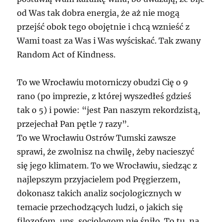
od Was tak dobra energia, że aż nie mogą
przejść obok tego obojętnie i chcą wznieść z
Wami toast za Was i Was wyściskać. Tak zwany
Random Act of Kindness.
To we Wrocławiu motorniczy obudzi Cię o 9
rano (po imprezie, z której wyszedłeś gdzieś
tak o 5) i powie: “jest Pan naszym rekordzistą,
przejechał Pan pętle 7 razy”.
To we Wrocławiu Ostrów Tumski zawsze
sprawi, że zwolnisz na chwilę, żeby nacieszyć
się jego klimatem. To we Wrocławiu, siedząc z
najlepszym przyjacielem pod Pręgierzem,
dokonasz takich analiz socjologicznych w
temacie przechodzących ludzi, o jakich się
filozofom, ups, socjologom nie śniło. To tu, na