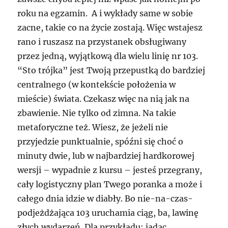
roku na egzamin. A i wykłady same w sobie
zacne, takie co na życie zostają. Więc wstajesz
rano i ruszasz na przystanek obsługiwany
przez jedną, wyjątkową dla wielu linię nr 103.
“Sto trójka” jest Twoją przepustką do bardziej
centralnego (w kontekście położenia w
mieście) świata. Czekasz więc na nią jak na
zbawienie. Nie tylko od zimna. Na takie
metaforyczne też. Wiesz, że jeżeli nie
przyjedzie punktualnie, spóźni się choć o
minuty dwie, lub w najbardziej hardkorowej
wersji – wypadnie z kursu – jesteś przegrany,
cały logistyczny plan Twego poranka a może i
całego dnia idzie w diabły. Bo nie-na-czas-
podjeżdżająca 103 uruchamia ciąg, ba, lawinę
złych wydarzeń. Dla przykładu: jadąc