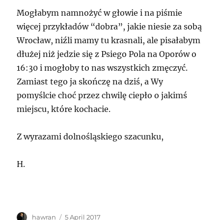
Mogłabym namnożyć w głowie i na piśmie
więcej przykładów “dobra”, jakie niesie za sobą
Wrocław, niźli mamy tu krasnali, ale pisałabym
dłużej niż jedzie się z Psiego Pola na Oporów o
16:30 i mogłoby to nas wszystkich zmęczyć.
Zamiast tego ja skończę na dziś, a Wy
pomyślcie choć przez chwilę ciepło o jakimś
miejscu, które kochacie.
Z wyrazami dolnośląskiego szacunku,
H.
Author
Posted
hawran
5 April 2017