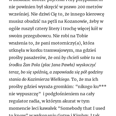
nie powinien był skręcić w prawo 200 metrów
wcześniej. Nie dziwi Cię to, że innego kierowcę
musisz obudzić na pętli na Kozanowie, żeby w
ogóle ruszył cztery litery i trochę więcej kół w
swoim przegubowcu. Nie robi na Tobie
wrażenia to, że pani motorniczy(a), która
utknęła w korku tramwajowym, ma gdzieś
prośby pasażerów, że oni
by chcieli sobie tu na
środku Żan Pola (plac Jana Pawła) wyskoczyć
teraz, bo się spóźnią, a zapowiada się pół godziny
stania do Kazimierza Wielkiego
. To, że ma ich
prośby gdzieś wyraża gromkim: “nikogo ku***
nie wypuszczę” i podgłośnieniem na cały
regulator radia, w którym akurat w tym
momencie leci kawałek “Somebody that I used
to know” w wykonaniu Gotye i Kimbry. I tak