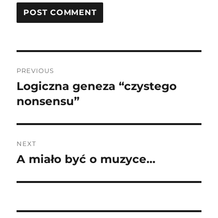
Post
PREVIOUS
navigation
Logiczna geneza “czystego
Previous
post:
nonsensu”
NEXT
A miało być o muzyce…
Next
post: