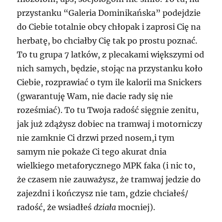
przystanku “Galeria Dominikańska” podejdzie
do Ciebie totalnie obcy chłopak i zaprosi Cię na
herbatę, bo chciałby Cię tak po prostu poznać.
To tu grupa 7 latków, z plecakami większymi od
nich samych, będzie, stojąc na przystanku koło
Ciebie, rozprawiać o tym ile kalorii ma Snickers
(gwarantuję Wam, nie dacie rady się nie
roześmiać). To tu Twoja radość sięgnie zenitu,
jak już zdążysz dobiec na tramwaj i motorniczy
nie zamknie Ci drzwi przed nosem,i tym
samym nie pokaże Ci tego akurat dnia
wielkiego metaforycznego MPK faka (i nic to,
że czasem nie zauważysz, że tramwaj jedzie do
zajezdni i kończysz nie tam, gdzie chciałeś/
radość, że wsiadłeś
działa
mocniej).