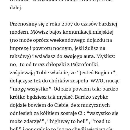
dalej.
Przenosimy się z roku 2007 do czasów bardziej
modern. Mówisz bajos komunikacji miejskiej
(no może oprócz weekendowego dojazdu na
imprezę i powrotu nocnym, jeśli żulisz na
taksówę)
i wsiadasz do
swojego auta.
Myślisz:
no, to od teraz chłopaki z Paktofoniki
zaśpiewają Tobie właśnie, że “Jesteś Bogiem”,
dołączysz też do chórków zespołu WWO, nucąc
“mogę wszystko”. Od razu powiem tak: bardzo
krótko będziesz tak myśleć. Bardzo szybko
dojdzie bowiem do Ciebie, że z muzycznych
odniesień za kółkiem zostaje Ci : “wszystko się
może zdarzyć”, “highway to hell”, “road to
hell” i generalnie to już po chwili
wieziesz się