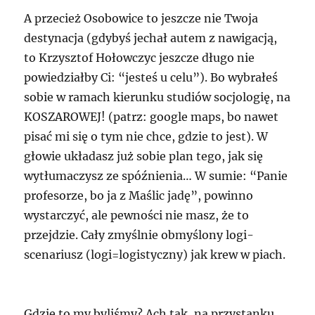
A przecież Osobowice to jeszcze nie Twoja
destynacja (gdybyś jechał autem z nawigacją,
to Krzysztof Hołowczyc jeszcze długo nie
powiedziałby Ci: “jesteś u celu”). Bo wybrałeś
sobie w ramach kierunku studiów socjologię, na
KOSZAROWEJ! (patrz: google maps, bo nawet
pisać mi się o tym nie chce, gdzie to jest). W
głowie układasz już sobie plan tego, jak się
wytłumaczysz ze spóźnienia… W sumie: “Panie
profesorze, bo ja z Maślic jadę”, powinno
wystarczyć, ale pewności nie masz, że to
przejdzie. Cały zmyślnie obmyślony logi-
scenariusz (logi=logistyczny) jak krew w piach.
Gdzie to my byliśmy? Ach tak, na przystanku.