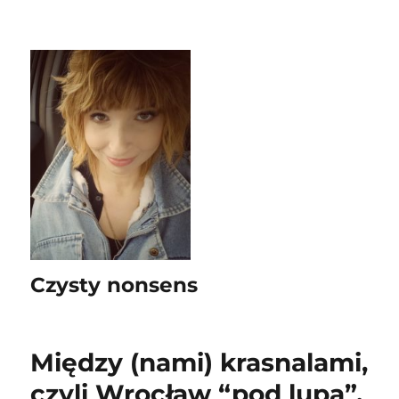
Czysty nonsens
Między (nami) krasnalami,
czyli Wrocław “pod lupą”.