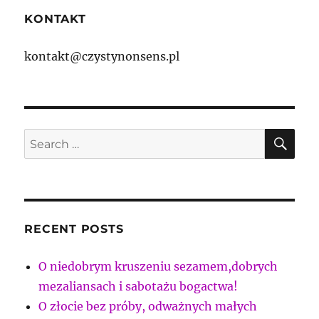
KONTAKT
kontakt@czystynonsens.pl
SE
Search
for:
RECENT POSTS
O niedobrym kruszeniu sezamem,dobrych
mezaliansach i sabotażu bogactwa!
O złocie bez próby, odważnych małych