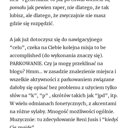
pomału
jak pewien raper, nie dlatego, że tak
lubisz, ale dlatego, że zwyczajnie nie masz
gdzie się rozpędzić.
A jak już dotoczysz się do nawigacyjnego
“celu”, czeka na Ciebie kolejna misja to be
accomplished (do wykonania znaczy się).
PARKOWANIE. Czy ja mogę przeklinać na
blogu? Hmm… w zasadzie znalezienie miejsca i
wszelkie aktywności z parkowaniem związane
dałoby się opisać bez problemu z użyciem tylko
słów na “k”, “p” , skrótów takich jak “jpd”, itp.
W wielu odmianach fonetycznych, z akcentami
na różne sylaby. Mnogość możliwości ogólnie.
Muzycznie: tu zdecydowanie Reni Jusis i “
kiedyś
Cię znajdę
”.