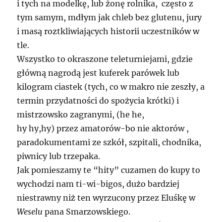
i tych na modelkę, lub żonę rolnika, często z
tym samym, mdłym jak chleb bez glutenu, jury
i masą roztkliwiających historii uczestników w
tle.
Wszystko to okraszone teleturniejami, gdzie
główną nagrodą jest kuferek parówek lub
kilogram ciastek (tych, co w makro nie zeszły, a
termin przydatności do spożycia krótki) i
mistrzowsko zagranymi, (he he,
hy hy,hy) przez amatorów-bo nie aktorów ,
paradokumentami ze szkół, szpitali, chodnika,
piwnicy lub trzepaka.
Jak pomieszamy te “hity” cuzamen do kupy to
wychodzi nam ti-wi-bigos, dużo bardziej
niestrawny niż ten wyrzucony przez Eluśkę w
Weselu
pana Smarzowskiego.