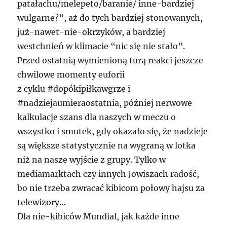
patałachu/melepeto/baranie/ inne-bardziej
wulgarne?”, aż do tych bardziej stonowanych,
już-nawet-nie-okrzyków, a bardziej
westchnień w klimacie “nic się nie stało”.
Przed ostatnią wymienioną turą reakci jeszcze
chwilowe momenty euforii
z cyklu #dopókipiłkawgrze i
#nadziejaumieraostatnia, później nerwowe
kalkulacje szans dla naszych w meczu o
wszystko i smutek, gdy okazało się, że nadzieje
są większe statystycznie na wygraną w lotka
niż na nasze wyjście z grupy. Tylko w
mediamarktach czy innych Jowiszach radość,
bo nie trzeba zwracać kibicom połowy hajsu za
telewizory…
Dla nie-kibiców Mundial, jak każde inne