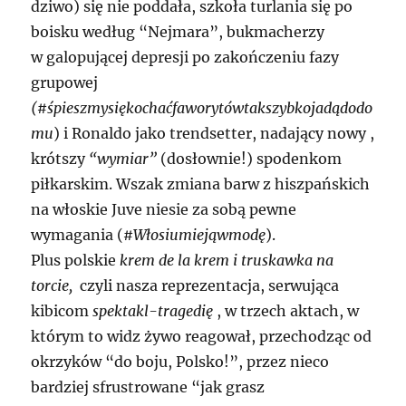
dziwo) się nie poddała, szkoła turlania się po
boisku według “Nejmara”, bukmacherzy
w galopującej depresji po zakończeniu fazy
grupowej
(#śpieszmysiękochaćfaworytówtakszybkojadądodo
mu
) i Ronaldo jako trendsetter, nadający nowy ,
krótszy
“wymiar”
(dosłownie!) spodenkom
piłkarskim. Wszak zmiana barw z hiszpańskich
na włoskie Juve niesie za sobą pewne
wymagania (
#Włosiumiejąwmodę
).
Plus polskie
krem de la krem i truskawka na
torcie,
czyli nasza reprezentacja, serwująca
kibicom
spektakl-tragedię
, w trzech aktach, w
którym to widz żywo reagował, przechodząc od
okrzyków “do boju, Polsko!”, przez nieco
bardziej sfrustrowane “jak grasz