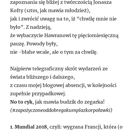
zapoznania się bliżej z twórczością Jonasza
Kofty (
sztos,
jak mawia młodzież),
jak i zwrócić uwagę na to, iż “chwilę mnie nie
było”. Z nadzieją,
że wybaczycie Hawranowi tę pięciomiesięczną
pauzę. Powody były,
nie -błahe wcale, ale o tym za chwilę.
Najpierw telegraficzny skrót wydarzeń ze
świata bliższego i dalszego,
z czasu mojej blogowej absencji, w kolejności
zupełnie przypadkowej.
No
to cyk
, jak mawia budzik do zegarka!
(#zapożyczoneoddobregokumplazkorpoławki)
1
.
Mundial 2018
, czyli: wygrana Francji, która (o