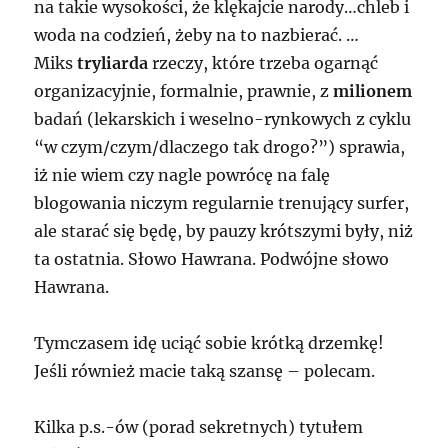
na takie wysokości, że klękajcie narody…chleb i
woda na codzień, żeby na to nazbierać. …
Miks
tryliarda
rzeczy, które trzeba ogarnąć
organizacyjnie, formalnie, prawnie, z
milionem
badań (lekarskich i weselno-rynkowych z cyklu
“w czym/czym/dlaczego tak drogo?”) sprawia,
iż nie wiem czy nagle powrócę na falę
blogowania niczym regularnie trenujący surfer,
ale starać się będę, by pauzy krótszymi były, niż
ta ostatnia. Słowo Hawrana. Podwójne słowo
Hawrana.
Tymczasem idę uciąć sobie krótką drzemkę!
Jeśli również macie taką szansę – polecam.
Kilka p.s.-ów (porad sekretnych) tytułem