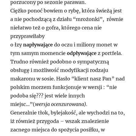
porzucony po sezonie parawan.
Ciężko ponoć bowiem o rybę, która świeżą jest
a nie pochodzącą z działu “mrożonki”, równie
niełatwo też o gofra, którego cena nie
przyprawiłaby
o łzy
napływające
do oczu i miliony monet w
tym samym momencie
odpływające
z portfela.
Trudno również podobno o sympatyczną
obsługę i możliwość modyfikacji rodzaju
makaronu w sosie. Hasło “klient nasz Pan” nad
polskim morzem funkcjonuje w wersji : “nie
podoba się??? jest wiele innych
miejsc…”(
wersja ocenzurowana).
Generalnie tłok, bylejakość, ale wychodzi na to,
iż również przygoda – wszak znalezienie
zacnego miejsca do spożycia posiłku, w