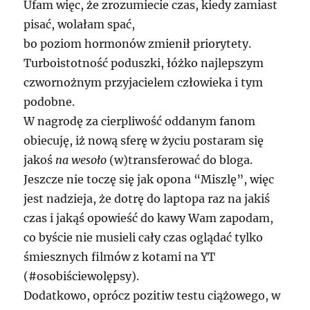
Ufam więc, że zrozumiecie czas, kiedy zamiast
pisać, wolałam spać,
bo poziom hormonów zmienił priorytety.
Turboistotność poduszki, łóżko najlepszym
czwornożnym przyjacielem człowieka i tym
podobne.
W nagrodę za cierpliwość oddanym fanom
obiecuję, iż nową sferę w życiu postaram się
jakoś
na wesoło
(w)transferować do bloga.
Jeszcze nie toczę się jak opona “Miszlę”, więc
jest nadzieja, że dotrę do laptopa raz na jakiś
czas i jakąś opowieść do kawy Wam zapodam,
co byście nie musieli cały czas oglądać tylko
śmiesznych filmów z kotami na YT
(#osobiściewolępsy).
Dodatkowo, oprócz pozitiw testu ciążowego, w