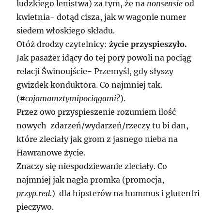
ludzkiego lenistwa) za tym, że na
nonsensie
od
kwietnia- dotąd cisza, jak w wagonie numer
siedem włoskiego składu.
Otóż drodzy czytelnicy:
życie przyspieszyło.
Jak pasażer idący do tej pory powoli na pociąg
relacji Świnoujście- Przemyśl, gdy słyszy
gwizdek konduktora. Co najmniej tak.
(
#cojamamztymipociągami?
).
Przez owo przyspieszenie rozumiem ilość
nowych zdarzeń/wydarzeń/rzeczy tu bi dan,
które zleciały jak grom z jasnego nieba na
Hawranowe życie.
Znaczy się niespodziewanie zleciały. Co
najmniej jak nagła promka (promocja,
przyp.red.
) dla hipsterów na hummus i glutenfri
pieczywo.