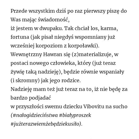
Przede wszystkim dziś po raz pierwszy piszę do
Was mając świadomość,
iż jestem w dwupaku. Tak chciał los, karma,
fortuna (jak pisał niegdyś wspomniany już
wcześniej korpoziom z korpoławki).
Wewnętrzny Hawran się (z)materializuje, w
postaci nowego człowieka, który (już teraz
żywię taką nadzieję), będzie równie wspaniały
(i skromny) jak jego rodzice.
Nadzieję mam też już teraz na to, iż nie będę za
bardzo podjadać
w przyszłości swemu dziecku Vibovitu na sucho
(#nałogidzieciństwa #białyproszek
#jużterazwiemżebędziekusiło).