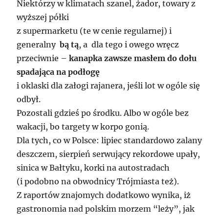
Niektórzy w klimatach szanel, żador, towary z
wyższej półki
z supermarketu (te w cenie regularnej) i
generalny
bą tą
, a dla tego i owego wręcz
przeciwnie –
kanapka zawsze masłem do dołu
spadająca na podłogę
i oklaski dla załogi rajanera, jeśli lot w ogóle się
odbył.
Pozostali gdzieś po środku. Albo w ogóle bez
wakacji, bo targety w korpo gonią.
Dla tych, co w Polsce: lipiec standardowo zalany
deszczem, sierpień serwujący rekordowe upały,
sinica w Bałtyku, korki na autostradach
(i podobno na obwodnicy Trójmiasta też).
Z raportów znajomych dodatkowo wynika, iż
gastronomia nad polskim morzem “leży”, jak