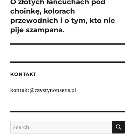
O złotych łańcuchach pod
Next
post:
choinkę, kolorach
przewodnich i o tym, kto nie
pije szampana.
KONTAKT
kontakt@czystynonsens.pl
SE
Search
for: