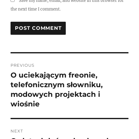
Save my name, email, and website in this browser for
the next time I comment.
Post
PREVIOUS
navigation
O uciekającym freonie,
Previous
post:
telefonicznym słowniku,
modowych projektach i
wiośnie
NEXT