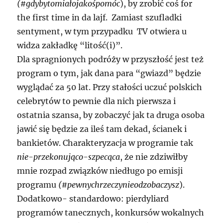
(#gdybytomiałojakośpomóc
), by zrobić coś for
the first time in da lajf. Zamiast szufladki
sentyment, w tym przypadku TV otwiera u
widza zakładkę “litość(i)”.
Dla spragnionych podróży w przyszłość jest też
program o tym, jak dana para “gwiazd” będzie
wyglądać za 50 lat. Przy stałości uczuć polskich
celebrytów to pewnie dla nich pierwsza i
ostatnia szansa, by zobaczyć jak ta druga osoba
jawić się będzie za ileś tam dekad, ścianek i
bankietów. Charakteryzacja w programie tak
nie-przekonująco-szpecąca
, że nie zdziwiłby
mnie rozpad związków niedługo po emisji
programu
(#pewnychrzeczynieodzobaczysz
).
Dodatkowo- standardowo: pierdyliard
programów tanecznych, konkursów wokalnych