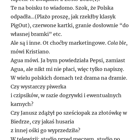
Te na boisku to wiadomo. Szok, że Polska
odpadła…(Plażo proszę, jak rzekłby klasyk
PigOut), czerwone kartki, granie dosłownie “do
własnej bramki” etc.
Ale są i inne. Ot choćby marketingowe.
Cola ble
,
mówi Kristiano.
Agua mówi. Ja bym powiedziała Pepsi, zamiast
Agua, ale nikt mi nie płaci, więc tylko napiszę.
W wielu polskich domach też drama na dramie.
Czy wystarczy piwerka
i czipsików, w razie dogrywki i ewentualnych
karnych?
Czy Janusz zdążył po sześciopak za złotówkę w
Biedrze, czy jakaś husaria
z innej ośki go wyprzedziła?
W telewizji: studio przed meczem, studio po