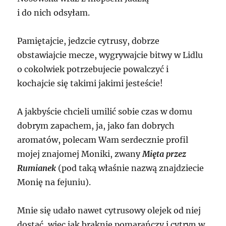
i do nich odsyłam.
Pamiętajcie, jedzcie cytrusy, dobrze
obstawiajcie mecze, wygrywajcie bitwy w Lidlu
o cokolwiek potrzebujecie powalczyć i
kochajcie się takimi jakimi jesteście!
A jakbyście chcieli umilić sobie czas w domu
dobrym zapachem, ja, jako fan dobrych
aromatów, polecam Wam serdecznie profil
mojej znajomej Moniki, zwany
Mięta przez
Rumianek
(pod taką właśnie nazwą znajdziecie
Monię na fejuniu).
Mnie się udało nawet cytrusowy olejek od niej
dostać, więc jak braknie pomarańczy i cytryn w