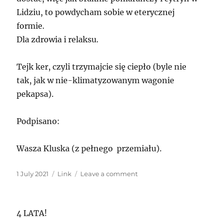
Lidziu, to powdycham sobie w eterycznej
formie.
Dla zdrowia i relaksu.
Tejk ker, czyli trzymajcie się ciepło (byle nie
tak, jak w nie-klimatyzowanym wagonie
pekapsa).
Podpisano:
Wasza Kluska (z pełnego przemiału).
Posted
Format
on
1 July 2021
Link
Leave a comment
on
O
hazardzie
w
4 LATA!
korpo,