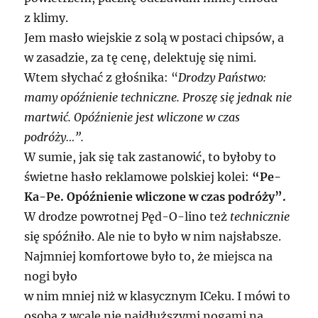
z klimy.
Jem masło wiejskie z solą w postaci chipsów, a
w zasadzie, za tę cenę, delektuję się nimi.
Wtem słychać z głośnika: “
Drodzy Państwo:
mamy opóźnienie techniczne. Proszę się jednak nie
martwić. Opóźnienie jest wliczone w czas
podróży…”.
W sumie, jak się tak zastanowić, to byłoby to
świetne hasło reklamowe polskiej kolei:
“Pe-
Ka-Pe. Opóźnienie wliczone w czas podróży”.
W drodze powrotnej Pęd-O-lino też
technicznie
się spóźniło. Ale nie to było w nim najsłabsze.
Najmniej komfortowe było to, że miejsca na
nogi było
w nim mniej niż w klasycznym ICeku. I mówi to
osoba z wcale nie najdłuższymi nogami na