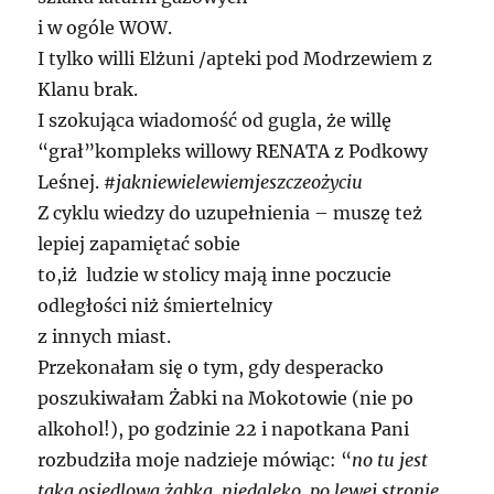
i w ogóle WOW.
I tylko willi Elżuni /apteki pod Modrzewiem z
Klanu brak.
I szokująca wiadomość od gugla, że willę
“grał”kompleks willowy RENATA z Podkowy
Leśnej.
#jakniewielewiemjeszczeożyciu
Z cyklu wiedzy do uzupełnienia – muszę też
lepiej zapamiętać sobie
to,iż ludzie w stolicy mają inne poczucie
odległości niż śmiertelnicy
z innych miast.
Przekonałam się o tym, gdy desperacko
poszukiwałam Żabki na Mokotowie (nie po
alkohol!), po godzinie 22 i napotkana Pani
rozbudziła moje nadzieje mówiąc: “
no tu jest
taka osiedlowa żabka, niedaleko, po lewej stronie,