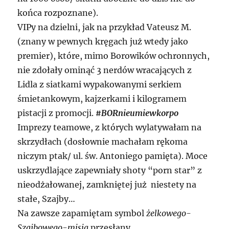
końca rozpoznane).
VIPy na dzielni, jak na przykład Vateusz M.
(znany w pewnych kręgach już wtedy jako
premier), które, mimo Borowików ochronnych,
nie zdołały ominąć 3 nerdów wracających z
Lidla z siatkami wypakowanymi serkiem
śmietankowym, kajzerkami i kilogramem
pistacji z promocji.
#BORnieumiewkorpo
Imprezy teamowe, z których wylatywałam na
skrzydłach (dosłownie machałam rękoma
niczym ptak/ ul. św. Antoniego pamięta). Moce
uskrzydlające zapewniały shoty “porn star” z
nieodżałowanej, zamkniętej już niestety na
stałe, Szajby…
Na zawsze zapamiętam symbol
żelkowego-
Szajbowego-misia
przesłany